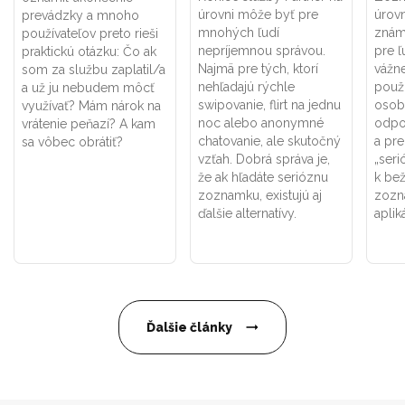
úrovni môže byť pre
úrovn
prevádzky a mnoho
mnohých ľudí
znám
používateľov preto rieši
nepríjemnou správou.
pre ľ
praktickú otázku: Čo ak
Najmä pre tých, ktorí
vážne
som za službu zaplatil/a
nehľadajú rýchle
použí
a už ju nebudem môcť
swipovanie, flirt na jednu
osob
využívať? Mám nárok na
noc alebo anonymné
odpo
vrátenie peňazí? A kam
chatovanie, ale skutočný
a pr
sa vôbec obrátiť?
vzťah. Dobrá správa je,
„seri
že ak hľadáte serióznu
k be
zoznamku, existujú aj
zozn
ďalšie alternatívy.
aplik
Ďalšie články