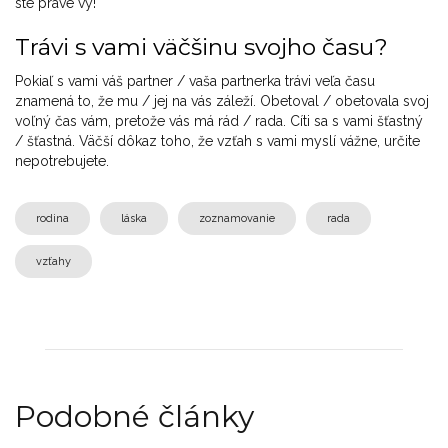
ste práve vy!
Trávi s vami väčšinu svojho času?
Pokiaľ s vami váš partner / vaša partnerka trávi veľa času
znamená to, že mu / jej na vás záleží. Obetoval / obetovala svoj
voľný čas vám, pretože vás má rád / rada. Cíti sa s vami šťastný
/ šťastná. Väčší dôkaz toho, že vzťah s vami myslí vážne, určite
nepotrebujete.
rodina
láska
zoznamovanie
rada
vzťahy
Podobné články