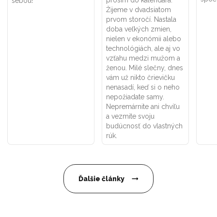
sebou!
Žijeme v dvadsiatom
prvom storočí. Nastala
doba veľkých zmien,
nielen v ekonómii alebo
technológiách, ale aj vo
vzťahu medzi mužom a
ženou. Milé slečny, dnes
vám už nikto črievičku
nenasadí, keď si o neho
nepožiadate samy.
Nepremárnite ani chvíľu
a vezmite svoju
budúcnosť do vlastných
rúk.
Ďalšie články