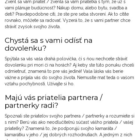
Zveril sa vám priateľ / zverila sa vám priateľka s tým, že už s
vami plánuje budúcnosť? Nákup domu, alebo bytu, svadba a
deti? Pravdepodobne cíti, že ste pre seba stvorení. Ak to cítite
rovnako, môžete sa radovať. Vyzerá to, že s vami partner chce
stráviť zvyšok svojho života.
Chystá sa s vami odísť na
dovolenku?
Spýtala sa vás vaša drahá polovička, či s ňou nechcete stráviť
dovolenku pri mori či na horách? Aj keby ste túto ponuku chceli
odmietnuť, znamená to pre vás jediné! Vaša láska vás berie
vážne a prijala vás do svojho života. Nemusíte mať teda o vašom
vzťahu pochybnosti. Užívajte si ho.
Majú vás priatelia partnera /
partnerky radi?
Spoznali ste priateľov svojho partnera / partnerky a rozumiete si
s nimi? Berú vás ako neodlučiteľnú súčasť vášho priateľa / vašej
priateľky? Znamená to, že podporujú svojho kamaráta /
kamarátku v jeho / jej dobrých rozhodnutiach. A jedným z nich