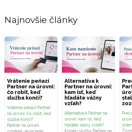
Najnovšie články
Vrátenie peňazí
Alternatíva k
Pre
Partner na úrovni:
Partner na úrovni:
Par
čo robiť, keď
kam ísť, keď
úro
služba končí?
hľadáte vážny
sta
vzťah?
zo
Vrátenie peňazí Partner
Alternatíva k Partner na
Prečo
na úrovni: čo robiť, keď
úrovni: kam ísť, keď
úrovn
služba končí?
hľadáte vážny vzťah?
znám
Partner na úrovni
Koniec služby Partner na
Zozn
oznámil ukončenie