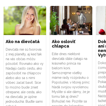
Ako na dievčatá
Ako osloviť
Dok
chlapca
ani
Dievčatá nie sú tvorovia
nen
Ešte dnes niektoré
z inej planéty, aj keď tak
Vyt
dievčatá stále čakajú na
na vás občas môžu
Dokon
krásneho princa na
pôsobiť. Rovnako ako vy
čomu
bielom koni.
hľadajú často cestu, ako
prep
Samozrejme všetky
zapôsobiť na chlapcov
osobn
máme rady rozprávku o
alebo ako sa s nimi
Pokia
Popoluške, v ktorej princ
vôbec začať baviť. Síce
skut
hľadá svojou vyvolenou.
to možno bude znieť
musít
Myslíte si ale dámy, že je
otrepane, ale cesta, ako
Našťa
tomu tak aj dnes?
na dievčatá, je úplne
ťažk
Bohužiaľ nie. Pozrite sa
jednoduchá. Buďte sami
spoči
prosím do kalendára.