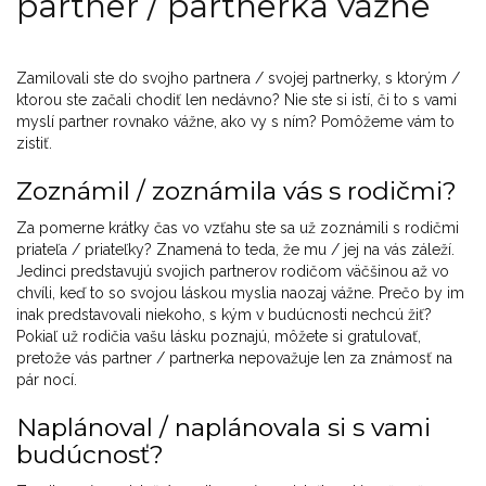
partner / partnerka vážne
Zamilovali ste do svojho partnera / svojej partnerky, s ktorým /
ktorou ste začali chodiť len nedávno? Nie ste si istí, či to s vami
myslí partner rovnako vážne, ako vy s ním? Pomôžeme vám to
zistiť.
Zoznámil / zoznámila vás s rodičmi?
Za pomerne krátky čas vo vzťahu ste sa už zoznámili s rodičmi
priateľa / priateľky? Znamená to teda, že mu / jej na vás záleží.
Jedinci predstavujú svojich partnerov rodičom väčšinou až vo
chvíli, keď to so svojou láskou myslia naozaj vážne. Prečo by im
inak predstavovali niekoho, s kým v budúcnosti nechcú žiť?
Pokiaľ už rodičia vašu lásku poznajú, môžete si gratulovať,
pretože vás partner / partnerka nepovažuje len za známosť na
pár nocí.
Naplánoval / naplánovala si s vami
budúcnosť?