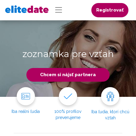
Registrovať
zoznamka pre vzťah
Chcem si nájsť partnera
Iba reálni ľudia
100% profilov
Iba ľudia, ktorí chcú
preverujeme
vzťah