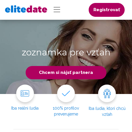
Registrovať
zoznamka pre vzťah
Chcem si nájsť partnera
Iba reálni ľudia
100% profilov
Iba ľudia, ktorí chcú
preverujeme
vzťah