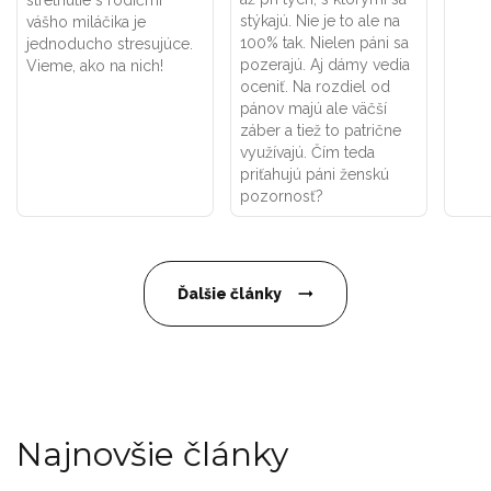
stretnutie s rodičmi
stýkajú. Nie je to ale na
vášho miláčika je
100% tak. Nielen páni sa
jednoducho stresujúce.
pozerajú. Aj dámy vedia
Vieme, ako na nich!
oceniť. Na rozdiel od
pánov majú ale väčší
záber a tiež to patrične
využívajú. Čím teda
priťahujú páni ženskú
pozornosť?
Ďalšie články
Najnovšie články