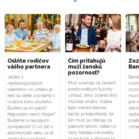
Oslňte rodičov
Čím priťahujú
Zoz
vášho partnera
muži ženskú
Ban
pozornosť?
Jeden z
Bans
Muži oceňujú na ženách
nejstresujúcejších
rozma
predovšetkým fyzický
okamihov vo vzťahu je,
zozn
vzhľad, ženy ocenia skôr
keď sa idete zoznámiť s
mužov
mužské vnútro. Vďaka
rodičmi toho druhého.
pre 
tejto mantre takmer
Budem sa im páčiť?
starš
každý predpokladá, že
Nepoviem niečo hlúpe?
nadv
len muži sa otáčajú za
Budeme si navzájom
priate
pekným telom, zatiaľ čo
sympatickí? Či už ste v
roma
ženy hľadájú iné kvality
akomkoľvek veku, prvé
až pri tých, s ktorými sa