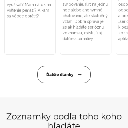
swipovanie, flirt na jednu
osob
využívať? Mám nárok na
noc alebo anonymné
odpo
vrátenie peňazí? A kam
chatovanie, ale skutočný
a pr
sa vôbec obrátiť?
vzťah. Dobrá správa je,
„seri
že ak hľadáte serióznu
k be
zoznamku, existujú aj
zozn
ďalšie alternatívy.
aplik
Ďalšie články
Zoznamky podľa toho koho
hľadáte