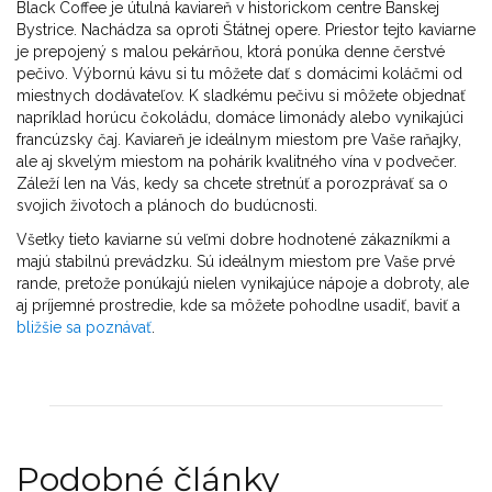
Black Coffee je útulná kaviareň v historickom centre Banskej
Bystrice. Nachádza sa oproti Štátnej opere. Priestor tejto kaviarne
je prepojený s malou pekárňou, ktorá ponúka denne čerstvé
pečivo. Výbornú kávu si tu môžete dať s domácimi koláčmi od
miestnych dodávateľov. K sladkému pečivu si môžete objednať
napríklad horúcu čokoládu, domáce limonády alebo vynikajúci
francúzsky čaj. Kaviareň je ideálnym miestom pre Vaše raňajky,
ale aj skvelým miestom na pohárik kvalitného vína v podvečer.
Záleží len na Vás, kedy sa chcete stretnúť a porozprávať sa o
svojich životoch a plánoch do budúcnosti.
Všetky tieto kaviarne sú veľmi dobre hodnotené zákazníkmi a
majú stabilnú prevádzku. Sú ideálnym miestom pre Vaše prvé
rande, pretože ponúkajú nielen vynikajúce nápoje a dobroty, ale
aj príjemné prostredie, kde sa môžete pohodlne usadiť, baviť a
bližšie sa poznávať
.
Podobné články