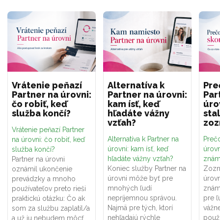
Vrátenie peňazí
Alternatíva k
Pre
Partner na úrovni:
Partner na úrovni:
Par
čo robiť, keď
kam ísť, keď
úro
služba končí?
hľadáte vážny
sta
vzťah?
zo
Vrátenie peňazí Partner
Alternatíva k Partner na
Prečo
na úrovni: čo robiť, keď
úrovni: kam ísť, keď
úrovn
služba končí?
hľadáte vážny vzťah?
znám
Partner na úrovni
Koniec služby Partner na
Zozn
oznámil ukončenie
úrovni môže byť pre
úrovn
prevádzky a mnoho
mnohých ľudí
znám
používateľov preto rieši
nepríjemnou správou.
pre ľ
praktickú otázku: Čo ak
Najmä pre tých, ktorí
vážne
som za službu zaplatil/a
nehľadajú rýchle
použí
a už ju nebudem môcť