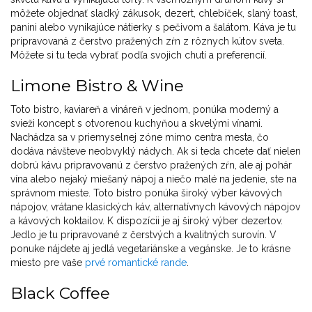
môžete objednať sladký zákusok, dezert, chlebíček, slaný toast,
panini alebo vynikajúce nátierky s pečivom a šalátom. Káva je tu
pripravovaná z čerstvo pražených zŕn z rôznych kútov sveta.
Môžete si tu teda vybrať podľa svojich chutí a preferencií.
Limone Bistro & Wine
Toto bistro, kaviareň a vináreň v jednom, ponúka moderný a
svieži koncept s otvorenou kuchyňou a skvelými vínami.
Nachádza sa v priemyselnej zóne mimo centra mesta, čo
dodáva návšteve neobvyklý nádych. Ak si teda chcete dať nielen
dobrú kávu pripravovanú z čerstvo pražených zŕn, ale aj pohár
vína alebo nejaký miešaný nápoj a niečo malé na jedenie, ste na
správnom mieste. Toto bistro ponúka široký výber kávových
nápojov, vrátane klasických káv, alternatívnych kávových nápojov
a kávových koktailov. K dispozícii je aj široký výber dezertov.
Jedlo je tu pripravované z čerstvých a kvalitných surovín. V
ponuke nájdete aj jedlá vegetariánske a vegánske. Je to krásne
miesto pre vaše
prvé romantické rande
.
Black Coffee