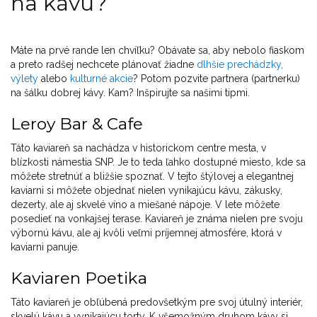
na kávu?
Máte na prvé rande len chvíľku? Obávate sa, aby nebolo fiaskom
a preto radšej nechcete plánovať žiadne
dlhšie prechádzky,
výlety
alebo
kulturné akcie
? Potom pozvite partnera (partnerku)
na šálku dobrej kávy. Kam? Inšpirujte sa našimi tipmi.
Leroy Bar & Cafe
Táto kaviareň sa nachádza v historickom centre mesta, v
blízkosti námestia SNP. Je to teda ľahko dostupné miesto, kde sa
môžete stretnúť a bližšie spoznať. V tejto štýlovej a elegantnej
kaviarni si môžete objednať nielen vynikajúcu kávu, zákusky,
dezerty, ale aj skvelé víno a miešané nápoje. V lete môžete
posedieť na vonkajšej terase. Kaviareň je známa nielen pre svoju
výbornú kávu, ale aj kvôli veľmi príjemnej atmosfére, ktorá v
kaviarni panuje.
Kaviaren Poetika
Táto kaviareň je obľúbená predovšetkým pre svoj útulný interiér,
skvelú kávu a vynikajúcu torty. K všemožným druhom kávy si