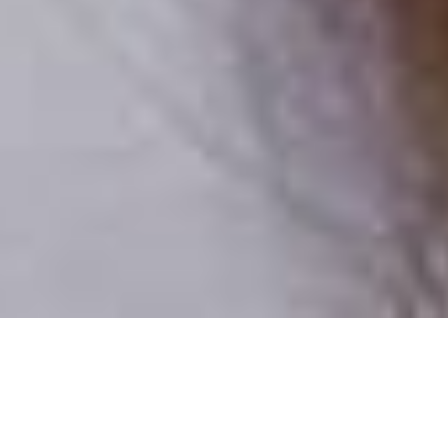
Iba reálni ľudia