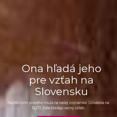
Ona hľadá jeho
pre vzťah na
Slovensku
Nájdite toho pravého muža na našej zoznamke. Užívatelia na
ELITE Date hľadajú vážny vzťah.