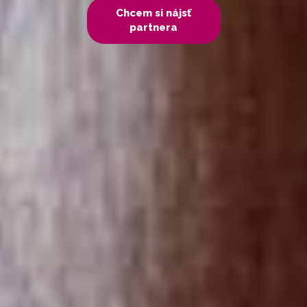
Chcem si nájsť
partnera