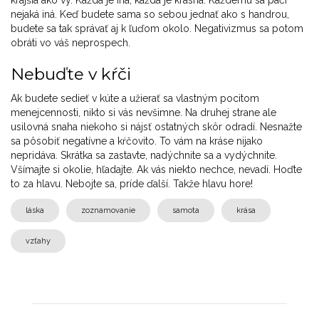
krajšia ako vy. Každá je iná, každá je krásna. Každému sa páči
nejaká iná. Keď budete sama so sebou jednať ako s handrou,
budete sa tak správať aj k ľuďom okolo. Negativizmus sa potom
obráti vo váš neprospech.
Nebuďte v kŕči
Ak budete sedieť v kúte a užierať sa vlastným pocitom
menejcennosti, nikto si vás nevšimne. Na druhej strane ale
usilovná snaha niekoho si nájsť ostatných skôr odradí. Nesnažte
sa pôsobiť negatívne a kŕčovito. To vám na kráse nijako
nepridáva. Skrátka sa zastavte, nadýchnite sa a vydýchnite.
Všímajte si okolie, hľadajte. Ak vás niekto nechce, nevadí. Hoďte
to za hlavu. Nebojte sa, príde ďalší. Takže hlavu hore!
láska
zoznamovanie
samota
krása
vzťahy