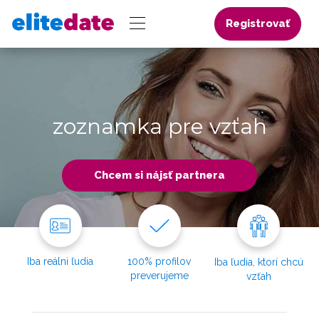
Registrovať
zoznamka pre vzťah
Chcem si nájsť partnera
Iba reálni ľudia
100% profilov
Iba ľudia, ktorí chcú
preverujeme
vzťah