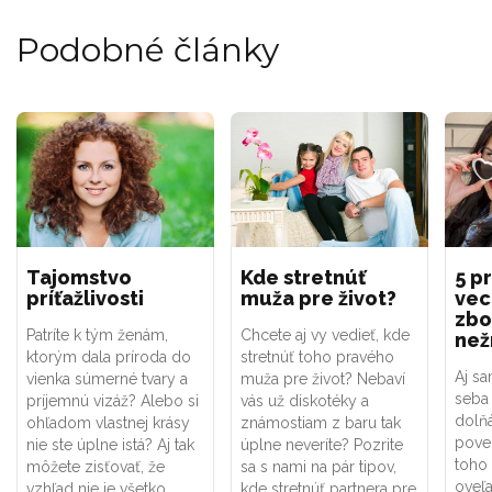
Podobné články
Tajomstvo
Kde stretnúť
5 p
príťažlivosti
muža pre život?
vec
zbo
Patríte k tým ženám,
Chcete aj vy vedieť, kde
než
ktorým dala príroda do
stretnúť toho pravého
Aj sa
vienka súmerné tvary a
muža pre život? Nebaví
seba 
príjemnú vizáž? Alebo si
vás už diskotéky a
dolňá
ohľadom vlastnej krásy
známostiam z baru tak
poved
nie ste úplne istá? Aj tak
úplne neveríte? Pozrite
toho 
môžete zisťovať, že
sa s nami na pár tipov,
oveľa
vzhľad nie je všetko.
kde stretnúť partnera pre