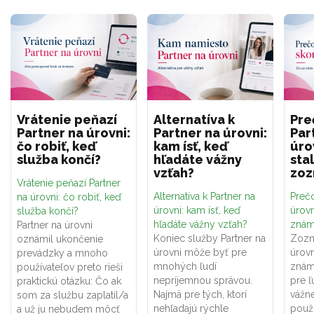
Vrátenie peňazí
Alternatíva k
Pre
Partner na úrovni:
Partner na úrovni:
Par
čo robiť, keď
kam ísť, keď
úro
služba končí?
hľadáte vážny
sta
vzťah?
zo
Vrátenie peňazí Partner
Alternatíva k Partner na
Prečo
na úrovni: čo robiť, keď
úrovni: kam ísť, keď
úrovn
služba končí?
hľadáte vážny vzťah?
znám
Partner na úrovni
Koniec služby Partner na
Zozn
oznámil ukončenie
úrovni môže byť pre
úrovn
prevádzky a mnoho
mnohých ľudí
znám
používateľov preto rieši
nepríjemnou správou.
pre ľ
praktickú otázku: Čo ak
Najmä pre tých, ktorí
vážne
som za službu zaplatil/a
nehľadajú rýchle
použí
a už ju nebudem môcť