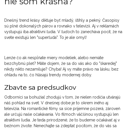
nie som krásna?
Dnešný trend krásy diktuje byť mladý, štíhly a pekný. Časopisy
sú plné dokonalých párov a rovnako v televízii. Aj v reklamách
vystupujú iba atraktívni ľudia. V ľuďoch to zanecháva pocit, že na
svete existujú len "superľuda". To je ale omyl!
Lenže čo ak nespĺňate miery modeliek, alebo nemáte
bezchybnú pleť? Máte dojem, že sa do vás ako do "škaredej"
nikdy nikto nezamiluje? Chyba! Aj vy máte právo na lásku, bez
ohľadu na to, čo hlásajú trendy modernej doby.
Zbavte sa predsudkov
Odborníci sa bohužiaľ zhodujú v tom, že nielen rodičia utvárajú
náš pohľad na svet. V dnešnej dobe je to okrem iného aj
televízia. Na romantické filmy sa síce príjemne pozerá, zároveň
ale určujú naše očakávania. Vo filmoch väčšinou vystupujú len
atraktívni ľudia. Je teda prirodzené, že to budeme očakávať aj v
bežnom živote. Nenechajte sa zdeptať pocitom, že do vás sa