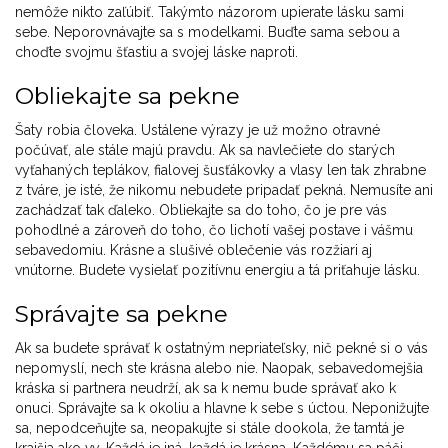
nemôže nikto zaľúbiť. Takýmto názorom upierate lásku sami
sebe. Neporovnávajte sa s modelkami. Buďte sama sebou a
choďte svojmu šťastiu a svojej láske naproti.
Obliekajte sa pekne
Šaty robia človeka. Ustálene výrazy je už možno otravné
počúvať, ale stále majú pravdu. Ak sa navlečiete do starých
vyťahaných teplákov, fialovej šusťákovky a vlasy len tak zhrabne
z tváre, je isté, že nikomu nebudete pripadať pekná. Nemusíte ani
zachádzať tak ďaleko. Obliekajte sa do toho, čo je pre vás
pohodlné a zároveň do toho, čo lichotí vašej postave i vášmu
sebavedomiu. Krásne a slušivé oblečenie vás rozžiari aj
vnútorne. Budete vysielať pozitívnu energiu a tá priťahuje lásku.
Správajte sa pekne
Ak sa budete správať k ostatným nepriateľsky, nič pekné si o vás
nepomyslí, nech ste krásna alebo nie. Naopak, sebavedomejšia
kráska si partnera neudrží, ak sa k nemu bude správať ako k
onuci. Správajte sa k okoliu a hlavne k sebe s úctou. Neponižujte
sa, nepodceňujte sa, neopakujte si stále dookola, že tamtá je