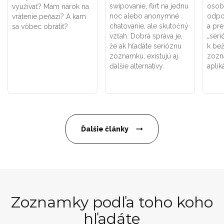
swipovanie, flirt na jednu
osob
využívať? Mám nárok na
noc alebo anonymné
odpo
vrátenie peňazí? A kam
chatovanie, ale skutočný
a pr
sa vôbec obrátiť?
vzťah. Dobrá správa je,
„seri
že ak hľadáte serióznu
k be
zoznamku, existujú aj
zozn
ďalšie alternatívy.
aplik
Ďalšie články
Zoznamky podľa toho koho
hľadáte