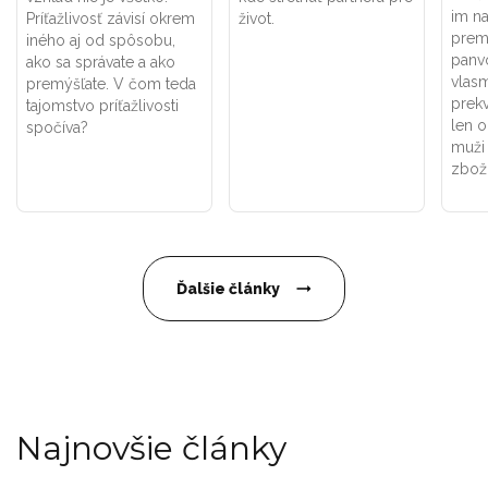
im na
Príťažlivosť závisí okrem
život.
prem
iného aj od spôsobu,
panv
ako sa správate a ako
vlasm
premýšľate. V čom teda
prekv
tajomstvo príťažlivosti
len o
spočíva?
muži
zbož
Ďalšie články
Najnovšie články