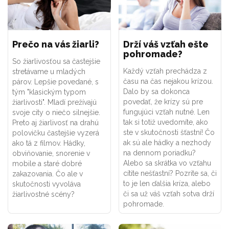
Prečo na vás žiarli?
Drží váš vzťah ešte
pohromade?
So žiarlivosťou sa častejšie
Každý vzťah prechádza z
stretávame u mladých
času na čas nejakou krízou.
párov. Lepšie povedané, s
Dalo by sa dokonca
tým "klasickým typom
povedať, že krízy sú pre
žiarlivosti". Mladí prežívajú
fungujúci vzťah nutné. Len
svoje city o niečo silnejšie.
tak si totiž uvedomíte, ako
Preto aj žiarlivosť na drahú
ste v skutočnosti šťastní! Čo
polovičku častejšie vyzerá
ak sú ale hádky a nezhody
ako tá z filmov. Hádky,
na dennom poriadku?
obviňovanie, snorenie v
Alebo sa skrátka vo vzťahu
mobile a staré dobré
cítite nešťastní? Pozrite sa, či
zakazovania. Čo ale v
to je len ďalšia kríza, alebo
skutočnosti vyvoláva
či sa už váš vzťah sotva drží
žiarlivostné scény?
pohromade.