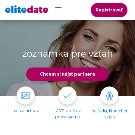
Registrovať
zoznamka pre vzťah
Chcem si nájsť partnera
Iba reálni ľudia
100% profilov
Iba ľudia, ktorí chcú
preverujeme
vzťah