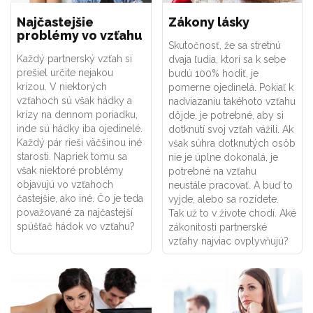
Najčastejšie
Zákony lásky
problémy vo vzťahu
Skutočnosť, že sa stretnú
Každý partnerský vzťah si
dvaja ľudia, ktorí sa k sebe
prešiel určite nejakou
budú 100% hodiť, je
krízou. V niektorých
pomerne ojedinelá. Pokiaľ k
vzťahoch sú však hádky a
nadviazaniu takéhoto vzťahu
krízy na dennom poriadku,
dôjde, je potrebné, aby si
inde sú hádky iba ojedinelé.
dotknutí svoj vzťah vážili. Ak
Každý pár rieši väčšinou iné
však súhra dotknutých osôb
starosti. Napriek tomu sa
nie je úplne dokonalá, je
však niektoré problémy
potrebné na vzťahu
objavujú vo vzťahoch
neustále pracovať. A buď to
častejšie, ako iné. Čo je teda
vyjde, alebo sa rozídete.
považované za najčastejší
Tak už to v živote chodí. Aké
spúšťač hádok vo vzťahu?
zákonitosti partnerské
vzťahy najviac ovplyvňujú?