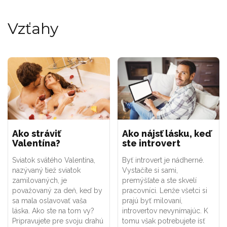
Vzťahy
Ako stráviť
Ako nájsť lásku, keď
Valentína?
ste introvert
Sviatok svätého Valentína,
Byť introvert je nádherné.
nazývaný tiež sviatok
Vystačíte si sami,
zamilovaných, je
premýšľate a ste skvelí
považovaný za deň, keď by
pracovníci. Lenže všetci si
sa mala oslavovať vaša
prajú byť milovaní,
láska. Ako ste na tom vy?
introvertov nevynímajúc. K
Pripravujete pre svoju drahú
tomu však potrebujete ísť