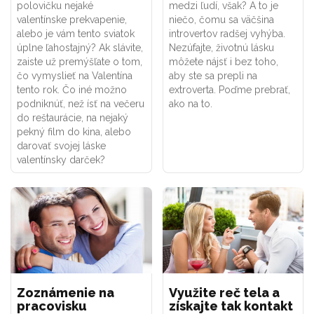
polovičku nejaké
medzi ľudí, však? A to je
valentínske prekvapenie,
niečo, čomu sa väčšina
alebo je vám tento sviatok
introvertov radšej vyhýba.
úplne ľahostajný? Ak slávite,
Nezúfajte, životnú lásku
zaiste už premýšľate o tom,
môžete nájsť i bez toho,
čo vymyslieť na Valentína
aby ste sa prepli na
tento rok. Čo iné možno
extroverta. Poďme prebrať,
podniknúť, než ísť na večeru
ako na to.
do reštaurácie, na nejaký
pekný film do kina, alebo
darovať svojej láske
valentínsky darček?
Zoznámenie na
Využite reč tela a
pracovisku
získajte tak kontakt