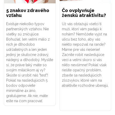
5 znakov zdravého
Čo ovplyvňuje
vzťahu
ženskú atraktivitu?
Existuje niekoľko typov
Už vás obťažujú všetci tí
partnerských vzťahov. Nie
muži, ktorí vám padajú k
všetky sú zničujúce.
nohám? Nemôžete vyjsť na
Bohužiaľ, len veľmi málo z
ulicu bez toho, aby vás
nich je dlhodobo
niekto nepozval na rande?
udržateľných a len jeden
Máme pre vás riešenie!
jediný je skutočne zdravý,
Začnite robiť nasledujúce
nádejný a dlhodobý. Myslíte
veci a veľmi skoro si vás
si, že práve taký máte so
nikto nevšimne! Pokiaľ však
svojím miláčikom aj vy?
riešite opačný problém,
Skúste si urobiť náš "test"!
zbavte sa nasledujúcich
Pokiaľ na nasledujúcich 5
zlozvykov, ktoré vám na
bodov odpoviete
atraktivite rozhodne uberajú.
minimálne 4x áno,
gratulujeme. Ak nie, máte
ešte na čom pracovať.