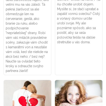
ňu chcete urobiť dojem.
veľmi mu na vás záleží. Tá
Myslíte si, že stačí upratať a
pekná žiarlivosť sa ale
zapáliť vonnú sviečku? Čistý
obmedzuje len na
a voňavý domov určite
červenanie, gestá, ako
urobí svoje. My ale
branie za ruku, alebo
poznáme spôsob, ako sa
podpichovanie
poistiť, aby sa vaša
"nepriateľskej" strany. Robí
polovička tešila na ďalšie
vám váš miláčik pravidelne
stretnutie u vás doma.
scény, zakazuje vám chodiť
s kamarátmi von a neustále
vám volá, keď ste niekde na
akcii bez neho / bez nej?
Naučte sa ovládať tieto
kroky a odnaučte svojho
partnera žiarliť!