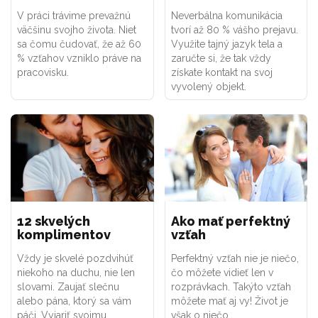
V práci trávime prevažnú
Neverbálna komunikácia
väčšinu svojho života. Niet
tvorí až 80 % vášho prejavu.
sa čomu čudovať, že až 60
Využite tajný jazyk tela a
% vzťahov vzniklo práve na
zaručte si, že tak vždy
pracovisku.
získate kontakt na svoj
vyvolený objekt.
12 skvelých
Ako mať perfektný
komplimentov
vzťah
Vždy je skvelé pozdvihúť
Perfektný vzťah nie je niečo,
niekoho na duchu, nie len
čo môžete vidieť len v
slovami. Zaujať slečnu
rozprávkach. Takýto vzťah
alebo pána, ktorý sa vám
môžete mať aj vy! Život je
páči. Vyjariť svojmu
však o niečo