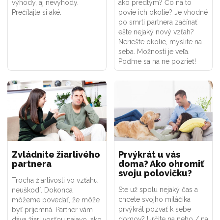
výhody, aj nevýhody.
ako predtým? Čo na to
Prečítajte si aké.
povie ich okolie? Je vhodné
po smrti partnera začínať
ešte nejaký nový vzťah?
Neriešte okolie, myslite na
seba. Možností je veľa.
Poďme sa na ne pozrieť!
Zvládnite žiarlivého
Prvýkrát u vás
partnera
doma? Ako ohromiť
svoju polovičku?
Trocha žiarlivosti vo vzťahu
Ste už spolu nejaký čas a
neuškodí. Dokonca
chcete svojho miláčika
môžeme povedať, že môže
prvýkrát pozvať k sebe
byť príjemná. Partner vám
domov? Určite na neho / na
dáva žiarlivosťou najavo, ako