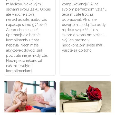
miláčikovi niekoľkými
komplikovanejší. Aj na
slovami svoju lásku. Občas
svojom perfektnom vzťahu
ale vhodné slová
teda musíte trochu
nenachádzate, alebo vás
popracovať. Ak si ale
napadajú samé gýčovité.
osvojíte nasledujúce body,
Alebo chcete znieť
nájdete svoje šťastie v
úprimnejšie a bežné
takom dokonalom vzťahu,
komplimenty už vás
aký len možno v
nebavia. Nech máte
nedokonalom svete mať.
akýkoľvek dôvod, šíriť
Pustite sa do toho!
pozitivitu nie je nikdy zlé.
Nechajte sa inšpirovať
našimi skvelými
komplimentami.