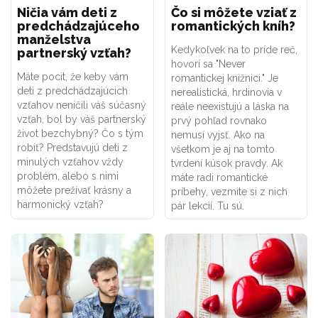
Ničia vám deti z
Čo si môžete vziať z
predchádzajúceho
romantických kníh?
manželstva
Kedykoľvek na to príde reč,
partnerský vzťah?
hovorí sa "Never
Máte pocit, že keby vám
romantickej knižnici." Je
deti z predchádzajúcich
nerealistická, hrdinovia v
vzťahov neničili váš súčasný
reále neexistujú a láska na
vzťah, bol by váš partnerský
prvý pohľad rovnako
život bezchybný? Čo s tým
nemusí vyjsť. Ako na
robiť? Predstavujú deti z
všetkom je aj na tomto
minulých vzťahov vždy
tvrdení kúsok pravdy. Ak
problém, alebo s nimi
máte radi romantické
môžete prežívať krásny a
príbehy, vezmite si z nich
harmonický vzťah?
pár lekcií. Tu sú.