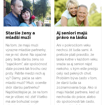
Staršie ženy a
Aj seniori majú
mladší muži
právo na lásku
Na tom, že majú muži
Ani v pokročilom veku
výrazne mladšie partnerky,
nechcú žiť ľudia sami. A
nie je nič divné. Na opačné
pretože platí pravidlo, že
páry, teda staršiu ženu so
láska kvitne v každom veku,
"zajačikom", ale spoločnosť
snažia sa aj seniori nájsť
stále pozerá tak trochu cez
niekoho, s kým ešte prežijú
prsty. Patríte medzi nich aj
celý rad pekných chvíľ.
vy? Dámy, páčia sa vám
Problém býva často v tom,
mladší muži? Muži, oceníte
že starší ľudia sa
skôr staršiu partnerku?
zoznamovania boja. Ako si
Najdôležitejšie je, že na tom
majú hľadať partnera, keď už
nie je vôbec nič zlé! Všetko
nechodia do práce, alebo
má ale bohužiaľ svoje
do spoločnosti tak často,