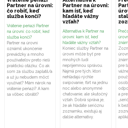
Partner na úrovni:
Partner na úrovni:
Par
čo robiť, keď
kam ísť, keď
úro
služba končí?
hľadáte vážny
sta
vzťah?
zo
Vrátenie peňazí Partner
Alternatíva k Partner na
Prečo
na úrovni: čo robiť, keď
úrovni: kam ísť, keď
úrovn
služba končí?
hľadáte vážny vzťah?
znám
Partner na úrovni
Koniec služby Partner na
Zozn
oznámil ukončenie
úrovni môže byť pre
úrovn
prevádzky a mnoho
mnohých ľudí
znám
používateľov preto rieši
nepríjemnou správou.
pre ľ
praktickú otázku: Čo ak
Najmä pre tých, ktorí
vážne
som za službu zaplatil/a
nehľadajú rýchle
použí
a už ju nebudem môcť
swipovanie, flirt na jednu
osob
využívať? Mám nárok na
noc alebo anonymné
odpo
vrátenie peňazí? A kam
chatovanie, ale skutočný
a pr
sa vôbec obrátiť?
vzťah. Dobrá správa je,
„seri
že ak hľadáte serióznu
k be
zoznamku, existujú aj
zozn
ďalšie alternatívy.
aplik