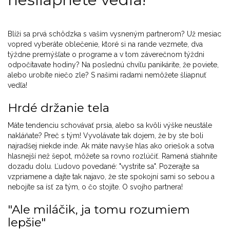
Blíži sa prvá schôdzka s vaším vysneným partnerom? Už mesiac
vopred vyberáte oblečenie, ktoré si na rande vezmete, dva
týždne premýšľate o programe a v tom záverečnom týždni
odpočítavate hodiny? Na poslednú chvíľu panikárite, že poviete,
alebo urobíte niečo zle? S našimi radami nemôžete šliapnuť
vedľa!
Hrdé držanie tela
Máte tendenciu schovávať prsia, alebo sa kvôli výške neustále
nakláňate? Preč s tým! Vyvolávate tak dojem, že by ste boli
najradšej niekde inde. Ak máte navyše hlas ako oriešok a sotva
hlasnejší než šepot, môžete sa rovno rozlúčiť. Ramená stiahnite
dozadu dolu. Ľudovo povedané: "vystrite sa". Pozerajte sa
vzpriamene a dajte tak najavo, že ste spokojní sami so sebou a
nebojíte sa ísť za tým, o čo stojíte. O svojho partnera!
"Ale miláčik, ja tomu rozumiem
lepšie"