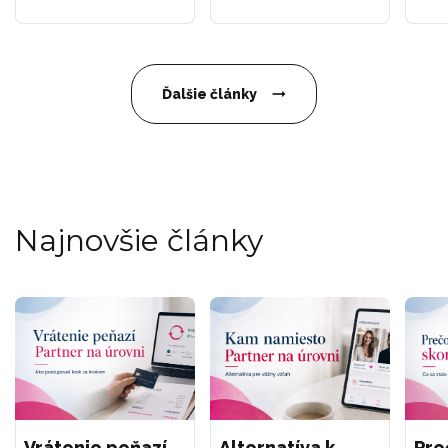
Ďalšie články
Najnovšie články
Vrátenie peňazí
Alternatíva k
Pre