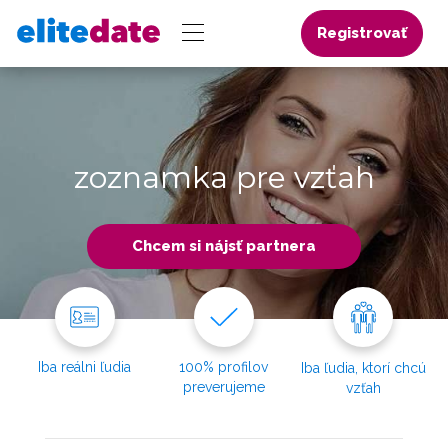
Registrovať
zoznamka pre vzťah
Chcem si nájsť partnera
Iba reálni ľudia
100% profilov
Iba ľudia, ktorí chcú
preverujeme
vzťah