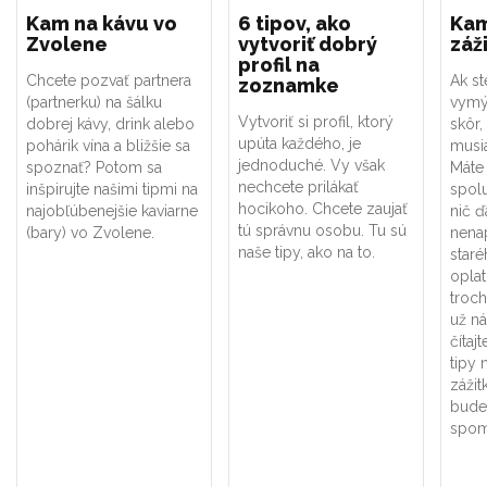
Kam na kávu vo
6 tipov, ako
Kam
Zvolene
vytvoriť dobrý
záž
profil na
Chcete pozvať partnera
Ak st
zoznamke
(partnerku) na šálku
vymýš
Vytvoriť si profil, ktorý
dobrej kávy, drink alebo
skôr,
upúta každého, je
pohárik vína a bližšie sa
musia
jednoduché. Vy však
spoznať? Potom sa
Máte 
nechcete prilákať
inšpirujte našimi tipmi na
spolu
hocikoho. Chcete zaujať
najobľúbenejšie kaviarne
nič ď
tú správnu osobu. Tu sú
(bary) vo Zvolene.
nena
naše tipy, ako na to.
star
oplat
troch
už n
čítaj
tipy 
zážit
bude
spom