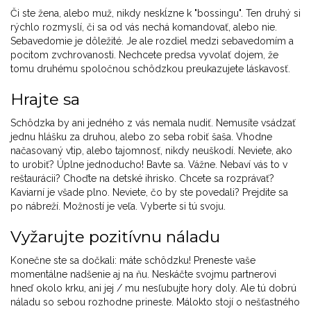
Či ste žena, alebo muž, nikdy neskĺzne k "bossingu". Ten druhý si
rýchlo rozmyslí, či sa od vás nechá komandovať, alebo nie.
Sebavedomie je dôležité. Je ale rozdiel medzi sebavedomím a
pocitom zvchrovanosti. Nechcete predsa vyvolať dojem, že
tomu druhému spoločnou schôdzkou preukazujete láskavosť.
Hrajte sa
Schôdzka by ani jedného z vás nemala nudiť. Nemusíte vsádzať
jednu hlášku za druhou, alebo zo seba robiť šaša. Vhodne
načasovaný vtip, alebo tajomnosť, nikdy neuškodí. Neviete, ako
to urobiť? Úplne jednoducho! Bavte sa. Vážne. Nebaví vás to v
reštaurácii? Choďte na detské ihrisko. Chcete sa rozprávať?
Kaviarní je všade plno. Neviete, čo by ste povedali? Prejdite sa
po nábreží. Možností je veľa. Vyberte si tú svoju.
Vyžarujte pozitívnu náladu
Konečne ste sa dočkali: máte schôdzku! Preneste vaše
momentálne nadšenie aj na ňu. Neskáčte svojmu partnerovi
hneď okolo krku, ani jej / mu nesľubujte hory doly. Ale tú dobrú
náladu so sebou rozhodne prineste. Málokto stojí o nešťastného