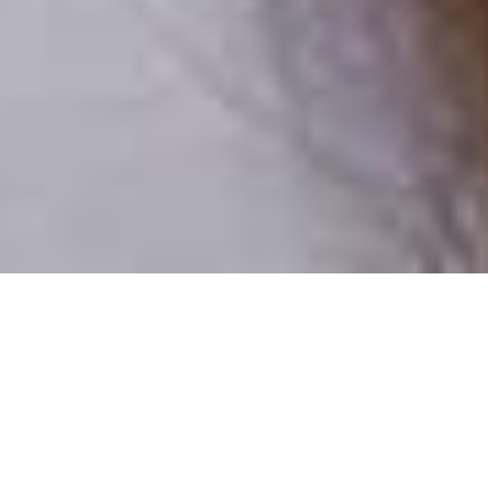
Iba reálni ľudia