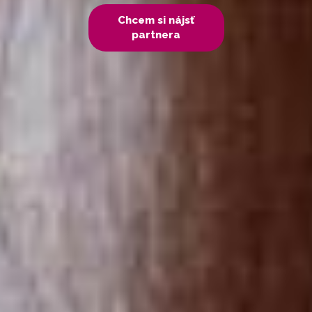
Chcem si nájsť
partnera