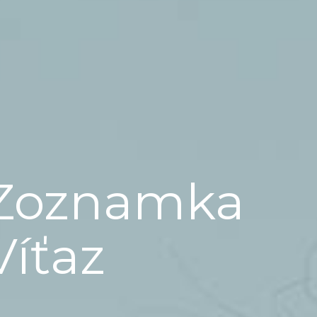
Zoznamka
Víťaz