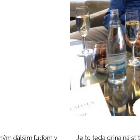
ohým ďalším ľuďom v
Je to teda drina nájsť