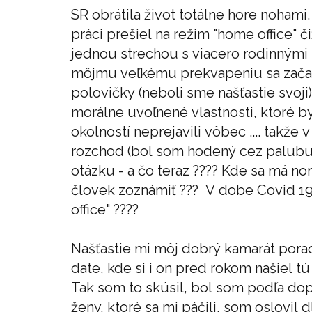
SR obrátila život totálne hore nohami
práci prešiel na režim "home office" 
jednou strechou s viacero rodinnými pr
môjmu veľkému prekvapeniu sa začal
polovičky (neboli sme našťastie svoji
morálne uvoľnené vlastnosti, ktoré b
okolností neprejavili vôbec .... takže 
rozchod (bol som hodený cez palubu :-
otázku - a čo teraz ???? Kde sa má no
človek zoznámiť ??? V dobe Covid 19
office" ????
Našťastie mi môj dobrý kamarát pora
date, kde si i on pred rokom našiel tú
Tak som to skúsil, bol som podľa dop
ženy, ktoré sa mi páčili, som oslovil 