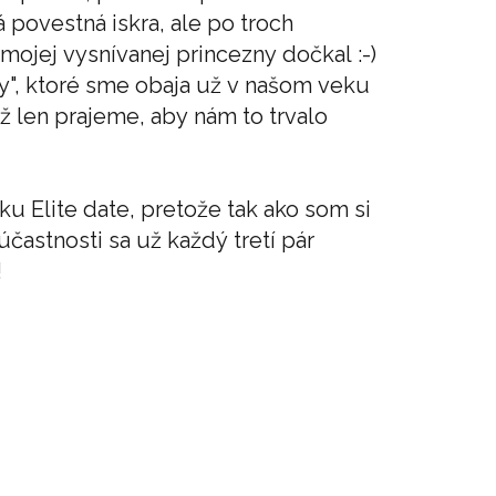
á povestná iskra, ale po troch
mojej vysnívanej princezny dočkal :-)
fry", ktoré sme obaja už v našom veku
 už len prajeme, aby nám to trvalo
u Elite date, pretože tak ako som si
súčastnosti sa už každý tretí pár
!