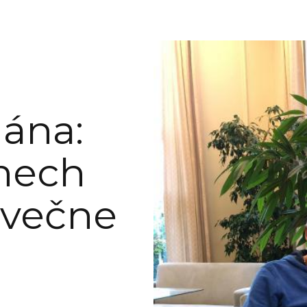
Jána:
 nech
 večne