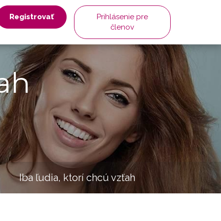
Registrovať
Prihlásenie pre
členov
ah
Iba ľudia, ktorí chcú vzťah