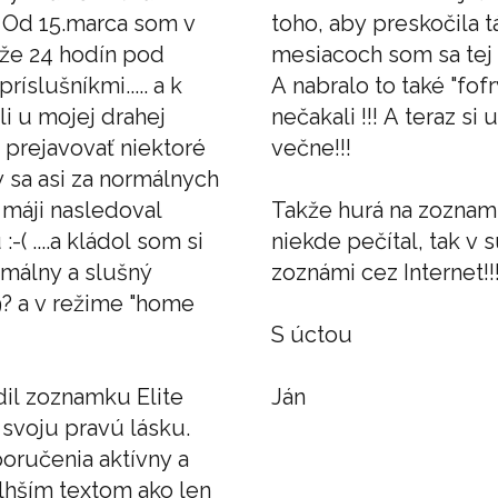
. Od 15.marca som v
toho, aby preskočila t
čiže 24 hodín pod
mesiacoch som sa tej 
íslušníkmi..... a k
A nabralo to také "fo
i u mojej drahej
nečakali !!! A teraz si
) prejavovať niektoré
večne!!!
y sa asi za normálnych
v máji nasledoval
Takže hurá na zoznamk
( ....a kládol som si
niekde pečítal, tak v 
rmálny a slušný
zoznámi cez Internet!!
? a v režime "home
S úctou
dil zoznamku Elite
Ján
 svoju pravú lásku.
oručenia aktívny a
dlhším textom ako len