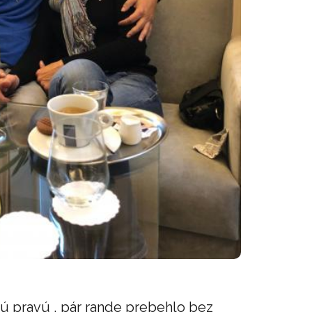
 tú pravú , pár rande prebehlo bez