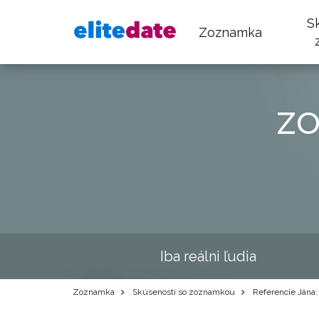
S
Zoznamka
z
Iba reálni ľudia
Zoznamka
Skúsenosti so zoznamkou
Referencie Jána: 