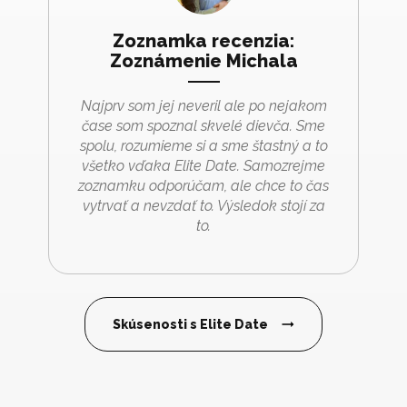
Zoznamka recenzia:
Zoznámenie Michala
Najprv som jej neveril ale po nejakom
čase som spoznal skvelé dievča. Sme
spolu, rozumieme si a sme štastný a to
všetko vďaka Elite Date. Samozrejme
zoznamku odporúčam, ale chce to čas
vytrvať a nevzdať to. Výsledok stojí za
to.
Skúsenosti s Elite Date