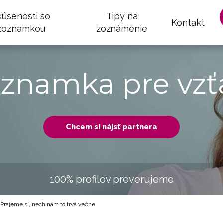
kúsenosti so
Tipy na
Kontakt
zoznamkou
zoznámenie
oznamka pre vzť
Chcem si nájsť partnera
100% profilov preverujeme
Prajeme si, nech nám to trvá večne