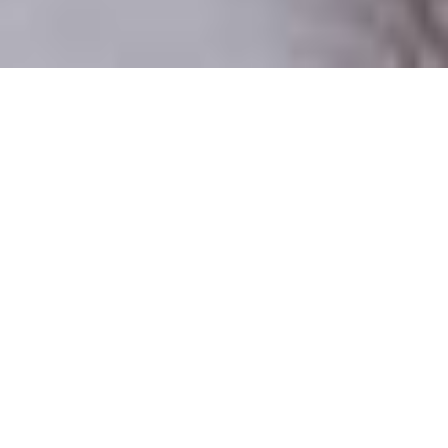
Iba reálni ľudia
100% profilov preverujeme