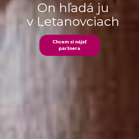
On hľadá ju
v Letanovciach
Chcem si nájsť
partnera