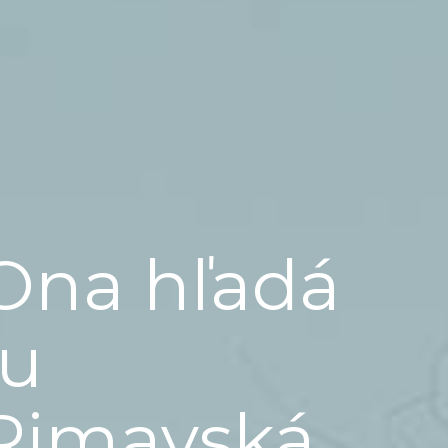
Ona hľadá
ju
Rimavská