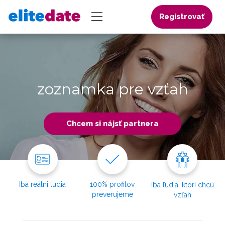
Registrovať
zoznamka pre vzťah
Chcem si nájsť partnera
Iba reálni ľudia
100% profilov
Iba ľudia, ktorí chcú
preverujeme
vzťah