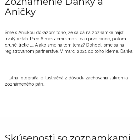
Zoznámenie Danky a
Aničky
Sme s Aničkou dôkazom toho, že sa dá na zoznamke nájsť
trvalý vzťah. Pred 6 mesiacmi sme si dali prvé rande, potom
druhé, tretie .... A ako sme na tom teraz? Dohodli sme sa na
registrovanom partnerstve. V marci 2021 do toho ideme. Danka
Titulná fotografia je ilustračná z dôvodu zachovania súkromia
zoznámeného páru.
Skúsenosti so zoznamkami