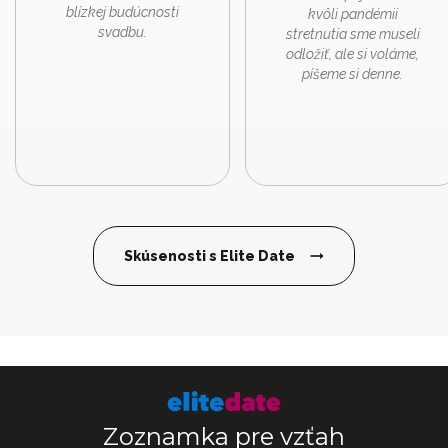
blízkej budúcnosti
kvôli pandémii
svadbu.
stretnutia sme museli
odložiť, ale si voláme,
píšeme si denne.
Skúsenosti s Elite Date
Zoznamka pre vzťah