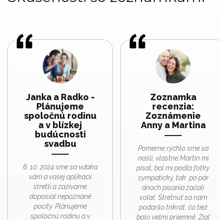
Janka a Radko -
Zoznamka
Plánujeme
recenzia:
spoločnú rodinu
Zoznámenie
a v blízkej
Anny a Martina
budúcnosti
svadbu
Pomerne rýchlo sme sa
našli, vlastne Martin mi
6. 10. 2024 sme sa vďaka
písal, bol mi podľa fotky
vám a vašej aplikácii
sympatický, tak po pár
stretli a zažívame
dňoch písania začali
doposiaľ nepoznané
volať. Stretnúť sa nám
pocity. Plánujeme
podarilo trikrát, čo tiež
spoločnú rodinu a v
bolo veľmi príjemné. Žiaľ