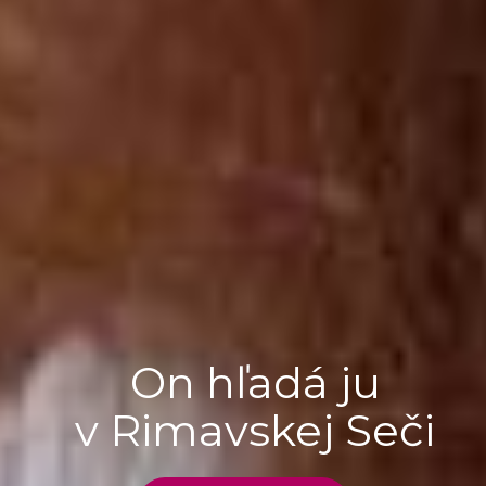
On hľadá ju
v Rimavskej Seči