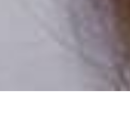
Iba reálni ľudia