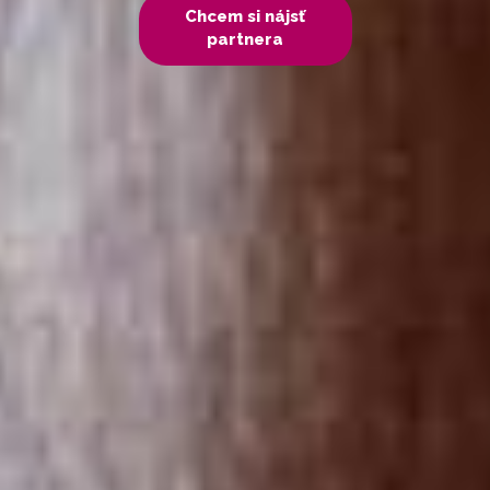
Chcem si nájsť
partnera