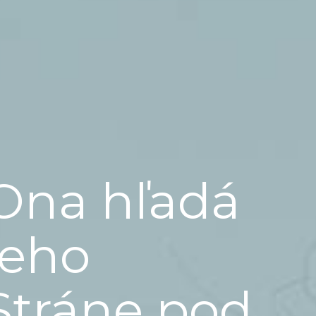
Ona hľadá
jeho
Stráne pod