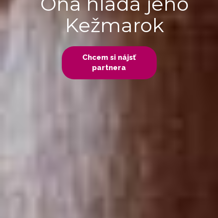
Ona hľadá jeho
Kežmarok
Chcem si nájsť
partnera