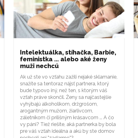
Intelektuálka, stíhačka, Barbie,
feministka ... alebo aké ženy
muži nechcú
Ak už ste vo vzťahu zažili nejaké sklamanie,
snažíte sa tentoraz nájsť partnera, ktorý
bude typovo iný, než ten, s ktorým váš
vzťah práve skončil. Ženy sa najčastejšie
vyhýbajú alkoholikom, držgrošom,
arogantným mužom, žiarlivcom,
záletníkom či prílišným krásavcom ... A čo
vy páni? Tiež riešite, aká partnerka by bola
pre váš vzťah ideálna a akú by ste domov
nechceli ani "zadarmo"?