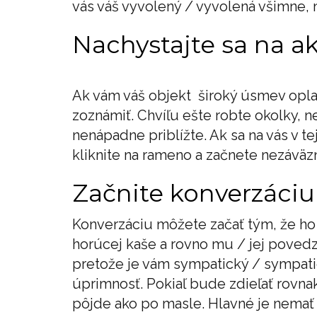
vás váš vyvolený / vyvolená všimne, 
Nachystajte sa na a
Ak vám váš objekt široký úsmev oplat
zoznámiť. Chvíľu ešte robte okolky, n
nenápadne priblížte. Ak sa na vás v t
kliknite na rameno a začnete nezáväz
Začnite konverzáciu
Konverzáciu môžete začať tým, že ho
horúcej kaše a rovno mu / jej povedz
pretože je vám sympatický / sympati
úprimnosť. Pokiaľ bude zdieľať rovna
pôjde ako po masle. Hlavné je nemať