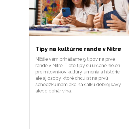
Tipy na kultúrne rande v Nitre
Nižšie vám prinášame 9 tipov na prvé
rande v Nitre. Tieto tipy sú určené nielen
pre milovníkov kultúry, umenia a histórie,
ale aj osoby, ktoré chcú ísť na prvú
schôdzku inam ako na šálku dobrej kávy
alebo pohár vína.