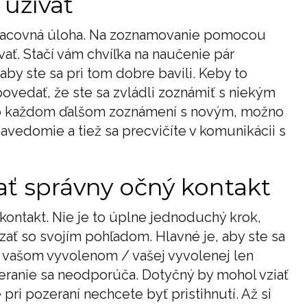
 užívať
ká pracovná úloha. Na zoznamovanie pomocou
ovať. Stačí vám chvíľka na naučenie pár
aby ste sa pri tom dobre bavili. Keby to
ovedať, že ste sa zvládli zoznámiť s niekým
 Po každom ďalšom zoznámení s novým, možno
edomie a tiež sa precvičíte v komunikácii s
ť správny očný kontakt
kontakt. Nie je to úplne jednoduchý krok,
zať so svojím pohľadom. Hlavné je, aby ste sa
po vašom vyvolenom / vašej vyvolenej len
eranie sa neodporúča. Dotyčný by mohol vziať
 pri pozeraní nechcete byť pristihnutí. Až si