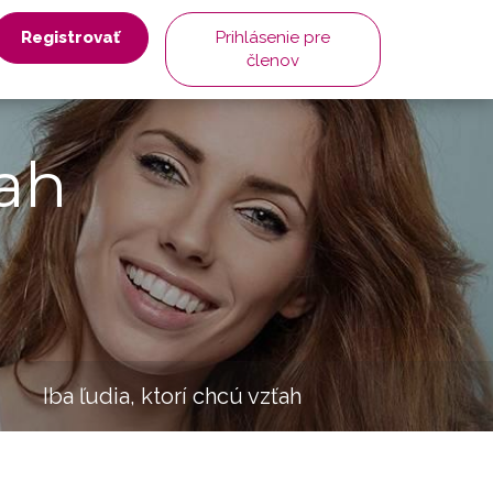
Registrovať
Prihlásenie pre
členov
ah
Iba ľudia, ktorí chcú vzťah