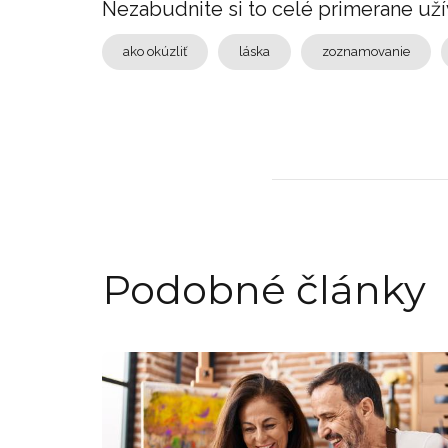
Nezabudnite si to celé primerane uží
ako okúzliť
láska
zoznamovanie
Podobné články