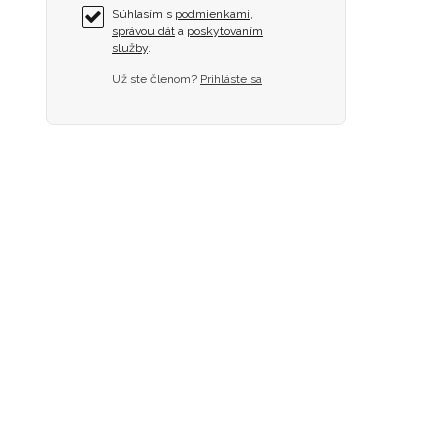
Súhlasím s
podmienkami
,
správou dát
a
poskytovaním
služby
.
Už ste členom?
Prihláste sa