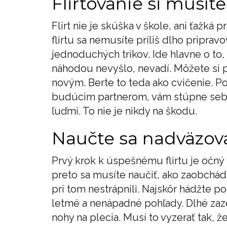
Flirtovanie si musíte
Flirt nie je skúška v škole, ani ťaž
flirtu sa nemusíte príliš dlho priprav
jednoduchých trikov. Ide hlavne o to, 
náhodou nevyšlo, nevadí. Môžete si p
novým. Berte to teda ako cvičenie.
budúcim partnerom, vám stúpne sebav
ľuďmi. To nie je nikdy na škodu.
Naučte sa nadväzova
Prvý krok k úspešnému flirtu je očný 
preto sa musíte naučiť, ako zaobchád
pri tom nestrápnili. Najskôr hádžte 
letmé a nenápadné pohľady. Dlhé zaz
nohy na plecia. Musí to vyzerať tak, že