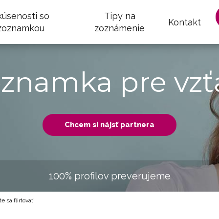
kúsenosti so
Tipy na
Kontakt
zoznamkou
zoznámenie
oznamka pre vzť
Chcem si nájsť partnera
100% profilov preverujeme
 sa flirtovať!