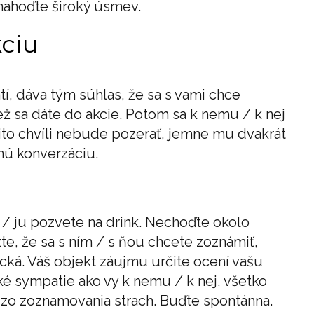
nahoďte široký úsmev.
kciu
í, dáva tým súhlas, že sa s vami chce
ež sa dáte do akcie. Potom sa k nemu / k nej
ejto chvíli nebude pozerať, jemne mu dvakrát
nú konverzáciu.
 / ju pozvete na drink. Nechoďte okolo
te, že sa s ním / s ňou chcete zoznámiť,
cká. Váš objekt záujmu určite ocení vašu
ké sympatie ako vy k nemu / k nej, všetko
 zo zoznamovania strach. Buďte spontánna.