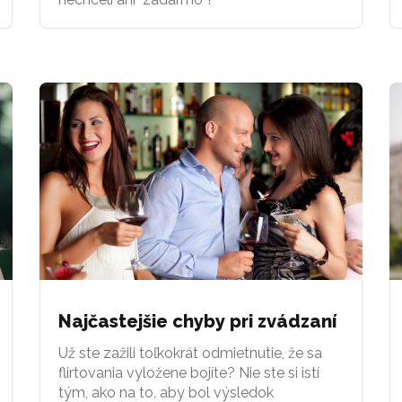
Najčastejšie chyby pri zvádzaní
Už ste zažili toľkokrát odmietnutie, že sa
flirtovania vyložene bojíte? Nie ste si istí
tým, ako na to, aby bol výsledok