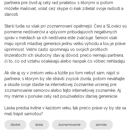
partnera pre život aj celý rad priateľov, s ktorými si potom
môžete mailovať, volať cez skype či inak zdieľať svoje radosti a
starosti.
Starší ľudia sú však pri zoznamovaní opatrnejší. Česi a SLováci sú
pomerne nedôverčiví a vplyvom pribúdajúcich negatívnych
správ v médiách sa ich nedôvera ešte zväčšuje. Seniori však
majú oproti mladšej generácii jednu veľkú výhodu a tou je práve
úprimnosť. Veľmi často spomínajú vo svojich profiloch
(inzerátoch) ich skutočný stav aj dôvod, prečo nemajú partnera,
či to, čo od vzťahu očakávajú alebo naopak čo vôbec nehľadajú.
Ak ste aj vy v zrelom veku a túžite po tom nebyť sám, nájsť si
partnera, s ktorým by ste strávili zvyšok života, potom neváhajte
a skúste svoje šťastie na internetovej zoznamke určenej pre
zoznamovanie seniorov alebo tejto internetovej zoznamke. Aj
my máme v ponuke celý rad používateľov staršej generácie.
Láska predsa kvitne v každom veku, tak prečo práve vy by ste sa
mali trápiť samotou?
šťastie
láska
zoznamovanie
samota