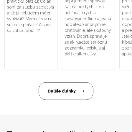
nepríjemnou správou.
pre ľ
praktickú otázku: Čo ak
Najmä pre tých, ktorí
vážne
som za službu zaplatil/a
nehľadajú rýchle
použí
a už ju nebudem môcť
swipovanie, flirt na jednu
osob
využívať? Mám nárok na
noc alebo anonymné
odpo
vrátenie peňazí? A kam
chatovanie, ale skutočný
a pr
sa vôbec obrátiť?
vzťah. Dobrá správa je,
„seri
že ak hľadáte serióznu
k be
zoznamku, existujú aj
zozn
ďalšie alternatívy.
aplik
Ďalšie články