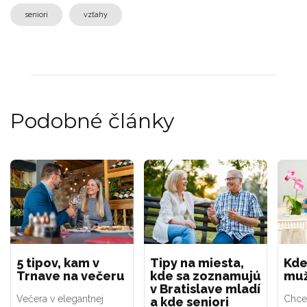
seniori
vzťahy
Podobné články
5 tipov, kam v
Tipy na miesta,
Kde
Trnave na večeru
kde sa zoznamujú
muž
v Bratislave mladí
Večera v elegantnej
Chcet
a kde seniori