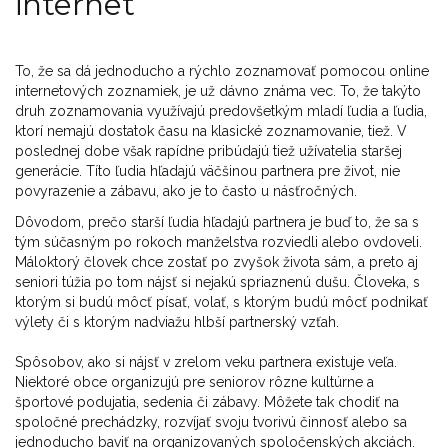
internet
To, že sa dá jednoducho a rýchlo zoznamovať pomocou online
internetových zoznamiek, je už dávno známa vec. To, že takýto
druh zoznamovania využívajú predovšetkým mladí ľudia a ľudia,
ktorí nemajú dostatok času na klasické zoznamovanie, tiež. V
poslednej dobe však rapídne pribúdajú tiež užívatelia staršej
generácie. Títo ľudia hľadajú väčšinou partnera pre život, nie
povyrazenie a zábavu, ako je to často u násťročných.
Dôvodom, prečo starší ľudia hľadajú partnera je buď to, že sa s
tým súčasným po rokoch manželstva rozviedli alebo ovdoveli.
Máloktorý človek chce zostať po zvyšok života sám, a preto aj
seniori túžia po tom nájsť si nejakú spriaznenú dušu. Človeka, s
ktorým si budú môcť písať, volať, s ktorým budú môcť podnikať
výlety či s ktorým nadviažu hlbší partnerský vzťah.
Spôsobov, ako si nájsť v zrelom veku partnera existuje veľa.
Niektoré obce organizujú pre seniorov rôzne kultúrne a
športové podujatia, sedenia či zábavy. Môžete tak chodiť na
spoločné prechádzky, rozvíjať svoju tvorivú činnosť alebo sa
jednoducho baviť na organizovaných spoločenských akciách.