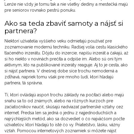
Lenže nie vždy je tomu tak a nie všetky dediny a mestečká majú
pre seniorov rovnako pestrú ponuku.
Ako sa teda zbaviť samoty a nájsť si
partnera?
Niektorí užívatelia vyššieho veku odmietajú používať pre
zoznamovanie modernú techniku. Radšej volia cestu klasického
tlačeného inzerátu. Dôjdu do inzercie, napíšu inzerát a čakajú, až
si ho niekto v novinách prečíta a odpíše im. Alebo sú oni tým
aktívnym, kto na publikované inzeráty reaguje. Aj to je cesta, ako
si nájsť partnera. V dnešnej dobe síce trochu nemoderná a
zdĺhavá, napriek tomu však pre mnoho ľudí, ktorí hľadajú
partnera, tá správna.
Tí, ktorí ovládajú aspoň trochu základy na počítači alebo majú
snahu sa to od známych, alebo na rôznych kurzoch pre
začiatočníkov naučiť, skúšajú nadviazať partnerské vzťahy cez
internet. Predsa len sa jedná o jednu z najjednoduchších a
najrýchlejších metód, ako sa dozvedieť o čo najväčšom počte
užívateľov, ktorí hľadajú to isté čo vy. Priateľstvo, lásku, vážny
vzťah. Pomocou internetových zoznamiek si môžete nájsť