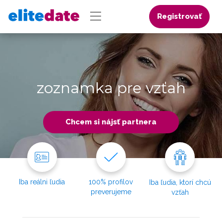
Registrovať
zoznamka pre vzťah
Chcem si nájsť partnera
Iba reálni ľudia
100% profilov
Iba ľudia, ktorí chcú
preverujeme
vzťah