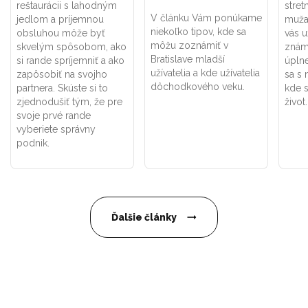
reštaurácii s lahodným
stret
V článku Vám ponúkame
jedlom a príjemnou
muža
niekoľko tipov, kde sa
obsluhou môže byť
vás u
môžu zoznámiť v
skvelým spôsobom, ako
znám
Bratislave mladší
si rande spríjemniť a ako
úplne
užívatelia a kde užívatelia
zapôsobiť na svojho
sa s 
dôchodkového veku.
partnera. Skúste si to
kde s
zjednodušiť tým, že pre
život.
svoje prvé rande
vyberiete správny
podnik.
Ďalšie články