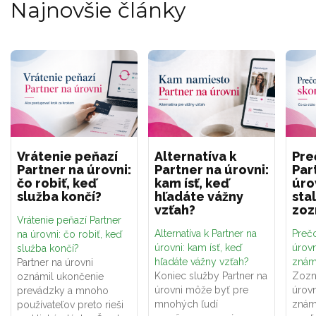
Najnovšie články
Vrátenie peňazí
Alternatíva k
Pre
Partner na úrovni:
Partner na úrovni:
Par
čo robiť, keď
kam ísť, keď
úro
služba končí?
hľadáte vážny
sta
vzťah?
zo
Vrátenie peňazí Partner
Alternatíva k Partner na
Prečo
na úrovni: čo robiť, keď
úrovni: kam ísť, keď
úrovn
služba končí?
hľadáte vážny vzťah?
znám
Partner na úrovni
Koniec služby Partner na
Zozn
oznámil ukončenie
úrovni môže byť pre
úrovn
prevádzky a mnoho
mnohých ľudí
znám
používateľov preto rieši