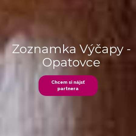
Zoznamka Výčapy -
Opatovce
Chcem si nájsť
partnera