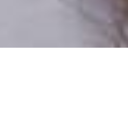
Iba reálni ľudia
100% profilov preverujeme