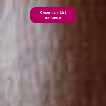
Chcem si nájsť
partnera