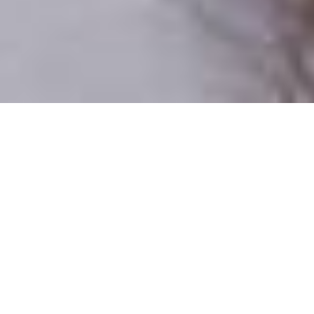
Iba reálni ľudia
100% profilov preverujeme