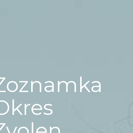
Zoznamka
Okres
Zvolen