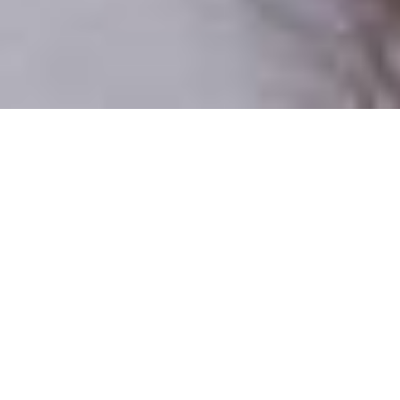
Iba reálni ľudia
100% profilov preverujeme