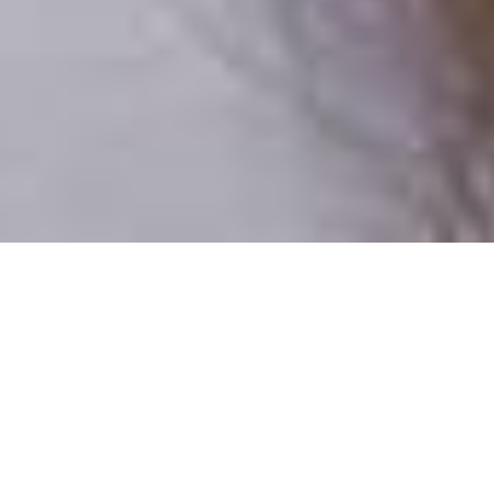
Iba reálni ľudia