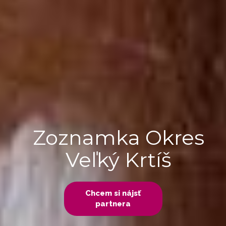
Zoznamka Okres
Veľký Krtíš
Chcem si nájsť
partnera