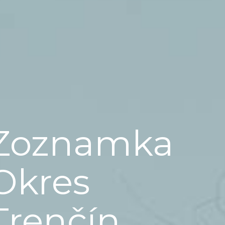
Zoznamka
Okres
Trenčín