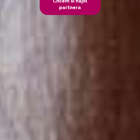
Chcem si nájsť
partnera