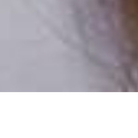
Iba reálni ľudia