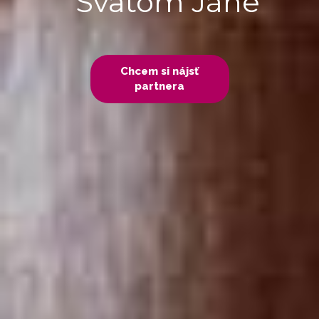
Svätom Jáne
Chcem si nájsť
partnera