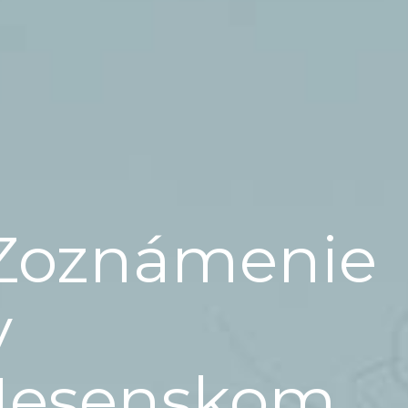
Zoznámenie
v
Jesenskom