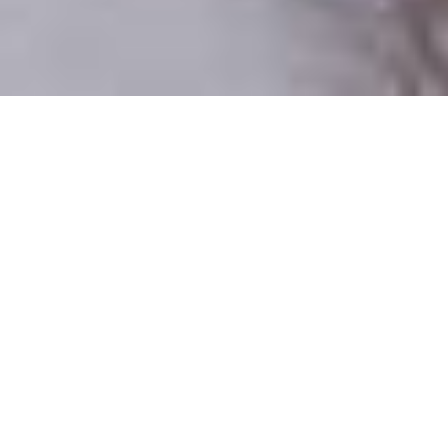
Iba reálni ľudia
100% profilov preverujeme