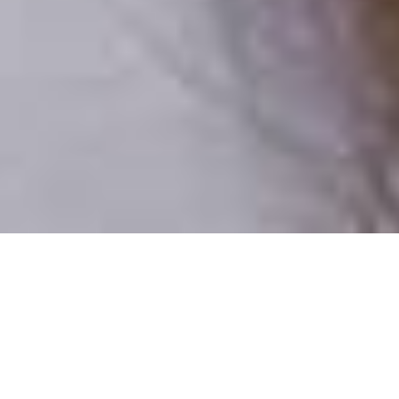
Iba reálni ľudia