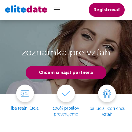
Registrovať
zoznamka pre vzťah
Chcem si nájsť partnera
Iba reálni ľudia
100% profilov
Iba ľudia, ktorí chcú
preverujeme
vzťah