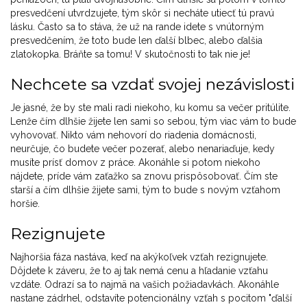
presvedčení utvrdzujete, tým skôr si necháte utiecť tú pravú
lásku. Často sa to stáva, že už na rande idete s vnútorným
presvedčením, že toto bude len ďalší blbec, alebo ďalšia
zlatokopka. Bráňte sa tomu! V skutočnosti to tak nie je!
Nechcete sa vzdať svojej nezávislosti
Je jasné, že by ste mali radi niekoho, ku komu sa večer pritúlite.
Lenže čím dlhšie žijete len sami so sebou, tým viac vám to bude
vyhovovať. Nikto vám nehovorí do riadenia domácnosti,
neurčuje, čo budete večer pozerať, alebo nenariaďuje, kedy
musíte prísť domov z práce. Akonáhle si potom niekoho
nájdete, príde vám zaťažko sa znovu prispôsobovať. Čím ste
starší a čím dlhšie žijete sami, tým to bude s novým vzťahom
horšie.
Rezignujete
Najhoršia fáza nastáva, keď na akýkoľvek vzťah rezignujete.
Dôjdete k záveru, že to aj tak nemá cenu a hľadanie vzťahu
vzdáte. Odrazí sa to najmä na vašich požiadavkách. Akonáhle
nastane zádrhel, odstavíte potencionálny vzťah s pocitom "ďalší