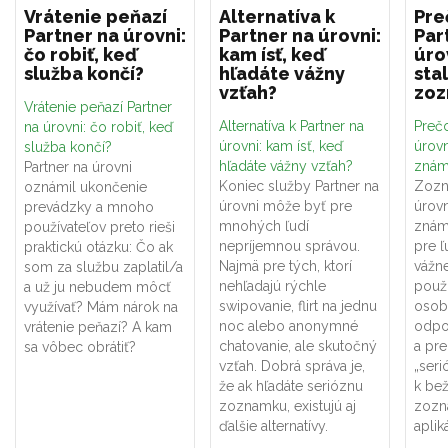
Vrátenie peňazí
Alternatíva k
Pre
Partner na úrovni:
Partner na úrovni:
Par
čo robiť, keď
kam ísť, keď
úro
služba končí?
hľadáte vážny
sta
vzťah?
zo
Vrátenie peňazí Partner
Alternatíva k Partner na
Prečo
na úrovni: čo robiť, keď
úrovni: kam ísť, keď
úrovn
služba končí?
hľadáte vážny vzťah?
znám
Partner na úrovni
Koniec služby Partner na
Zozn
oznámil ukončenie
úrovni môže byť pre
úrovn
prevádzky a mnoho
mnohých ľudí
znám
používateľov preto rieši
nepríjemnou správou.
pre ľ
praktickú otázku: Čo ak
Najmä pre tých, ktorí
vážne
som za službu zaplatil/a
nehľadajú rýchle
použí
a už ju nebudem môcť
swipovanie, flirt na jednu
osob
využívať? Mám nárok na
noc alebo anonymné
odpo
vrátenie peňazí? A kam
chatovanie, ale skutočný
a pr
sa vôbec obrátiť?
vzťah. Dobrá správa je,
„seri
že ak hľadáte serióznu
k be
zoznamku, existujú aj
zozn
ďalšie alternatívy.
aplik