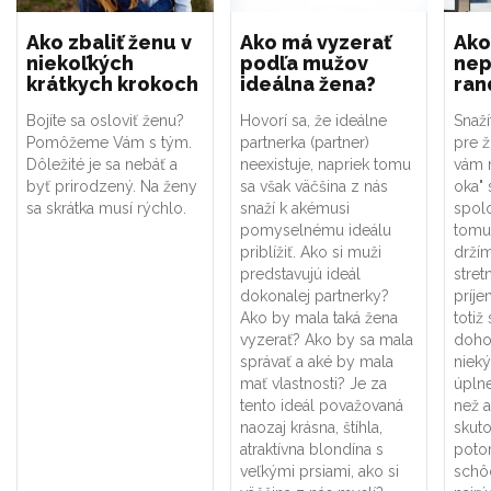
Ako zbaliť ženu v
Ako má vyzerať
Ako
niekoľkých
podľa mužov
nep
krátkych krokoch
ideálna žena?
ran
Bojíte sa osloviť ženu?
Hovorí sa, že ideálne
Snaží
Pomôžeme Vám s tým.
partnerka (partner)
pre ž
Dôležité je sa nebáť a
neexistuje, napriek tomu
vám 
byť prirodzený. Na ženy
sa však väčšina z nás
oka" 
sa skrátka musí rýchlo.
snaží k akémusi
spol
pomyselnému ideálu
tomu
priblížiť. Ako si muži
držím
predstavujú ideál
stret
dokonalej partnerky?
príje
Ako by mala taká žena
totiž 
vyzerať? Ako by sa mala
doho
správať a aké by mala
niek
mať vlastnosti? Je za
úplne
tento ideál považovaná
než a
naozaj krásna, štíhla,
skuto
atraktívna blondína s
potom
veľkými prsiami, ako si
schô