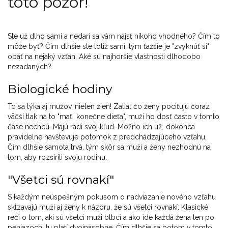
toto pozor!
Ste už dlho sami a nedarí sa vám nájsť nikoho vhodného? Čím to
môže byť? Čím dlhšie ste totiž sami, tým ťažšie je "zvyknúť si"
opäť na nejaký vzťah. Aké sú najhoršie vlastnosti dlhodobo
nezadaných?
Biologické hodiny
To sa týka aj mužov, nielen žien! Zatiaľ čo ženy pociťujú čoraz
väčší tlak na to "mať konečne dieťa", muži ho dosť často v tomto
čase nechcú. Majú radi svoj kľud. Možno ich už dokonca
pravidelne navštevuje potomok z predchádzajúceho vzťahu.
Čím dlhšie samota trvá, tým skôr sa muži a ženy nezhodnú na
tom, aby rozšírili svoju rodinu.
"Všetci sú rovnakí"
S každým neúspešným pokusom o nadviazanie nového vzťahu
skĺzavajú muži aj ženy k názoru, že sú všetci rovnakí. Klasické
reči o tom, akí sú všetci muži blbci a ako ide každá žena len po
peniazoch, tu platí dvojnásobne. Čím dlhšie sa potom v tomto