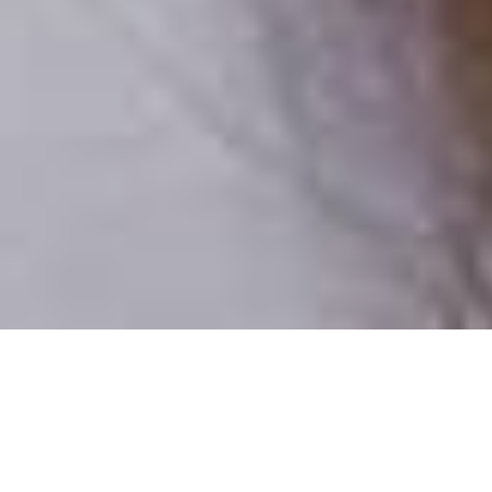
Iba reálni ľudia