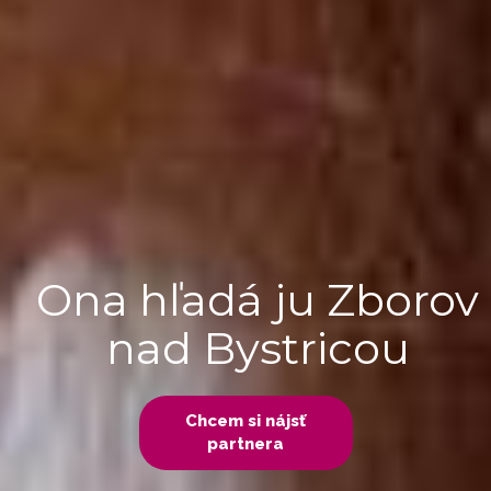
Ona hľadá ju Zborov
nad Bystricou
Chcem si nájsť
partnera