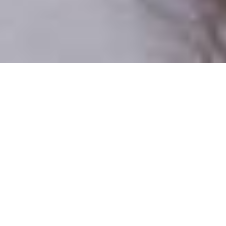
Iba reálni ľudia
100% profilov preverujeme