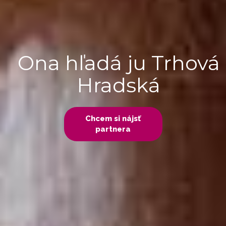
Ona hľadá ju Trhová
Hradská
Chcem si nájsť
partnera