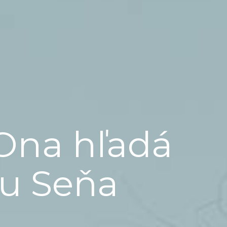
Ona hľadá
ju Seňa