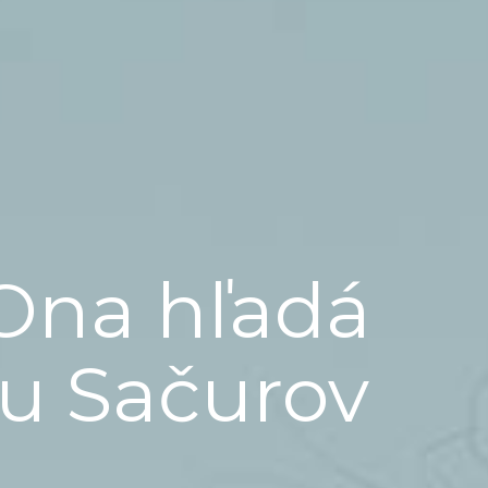
Ona hľadá
ju Sačurov