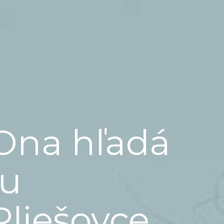
Ona hľadá
ju
Pliešovce