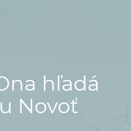
Ona hľadá
ju Novoť