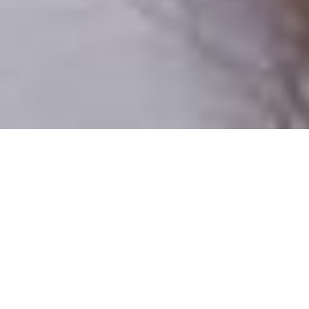
Iba reálni ľudia
100% profilov preverujeme