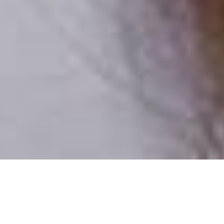
Iba reálni ľudia