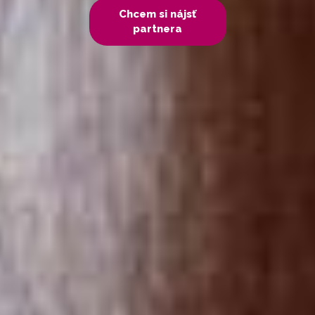
Chcem si nájsť
partnera