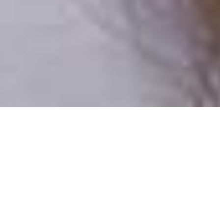
Iba reálni ľudia