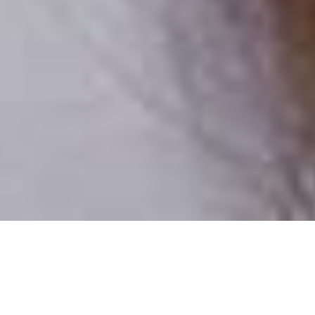
Iba reálni ľudia