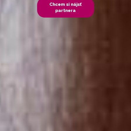
Chcem si nájsť
partnera