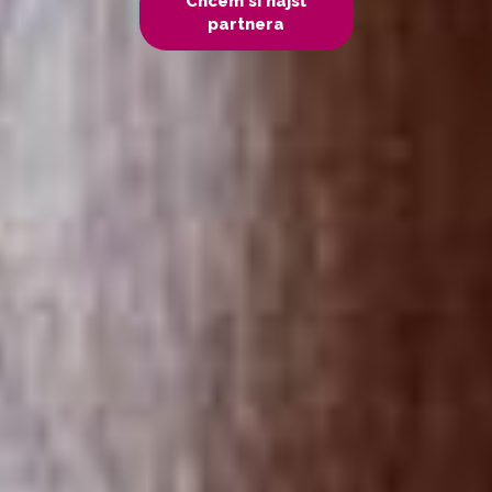
Chcem si nájsť
partnera