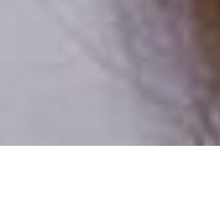
Iba reálni ľudia