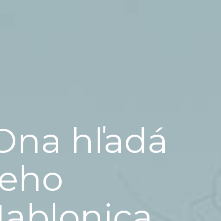
Ona hľadá
jeho
Jablonica