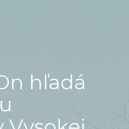
On hľadá
ju
v Vysokej