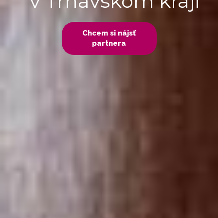
v Trnavskom kraji
Chcem si nájsť
partnera