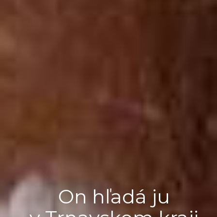
On hľadá ju