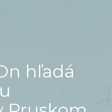
On hľadá
ju
v Pruskom