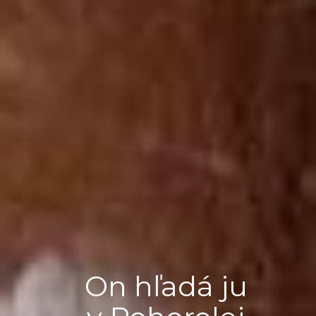
On hľadá ju