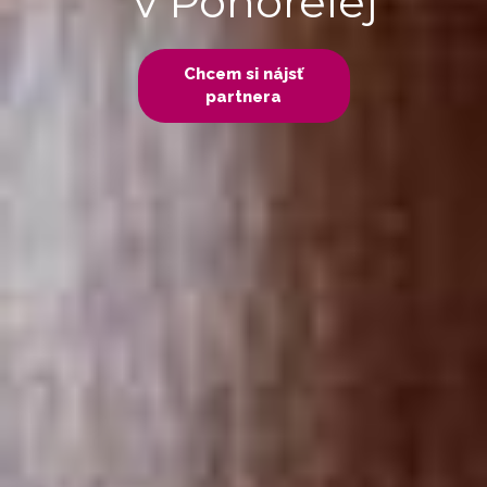
v Pohorelej
Chcem si nájsť
partnera