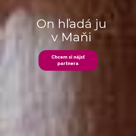
On hľadá ju
v Maňi
Chcem si nájsť
partnera