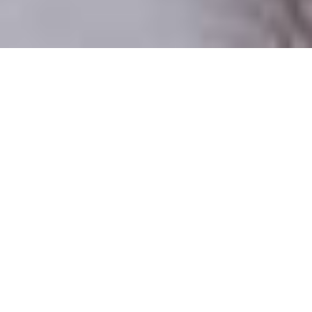
Iba reálni ľudia
100% profilov preverujeme