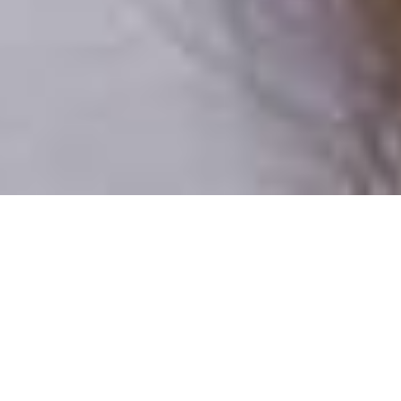
Iba reálni ľudia