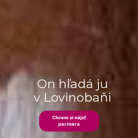
On hľadá ju
v Lovinobaňi
Chcem si nájsť
partnera