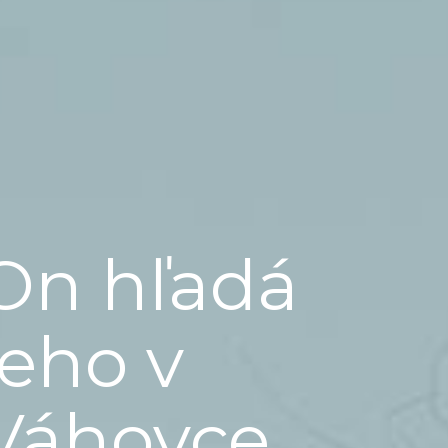
On hľadá
jeho v
Váhovce